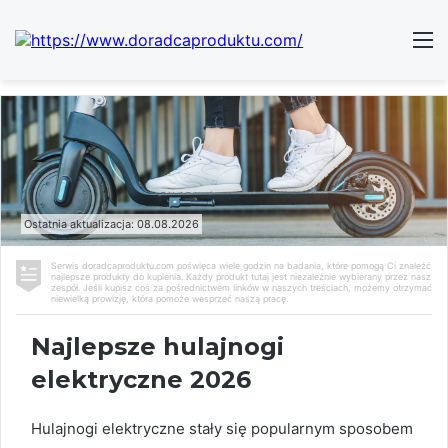
Ostatnia aktualizacja: 08.08.2026
Serwis doradcaproduktu.com poświęca wiele godzin na badania, które pomogą Ci znaleźć
najlepsze produkty do kupienia. Każdy produkt tutaj jest niezależnie wybierany przez nasz
zespół. Jeśli kupisz coś za pośrednictwem linków w naszych treściach, możemy otrzymać
niewielką prowizję, która pomoże wesprzeć naszą pracę.
Najlepsze hulajnogi
elektryczne 2026
Hulajnogi elektryczne stały się popularnym sposobem