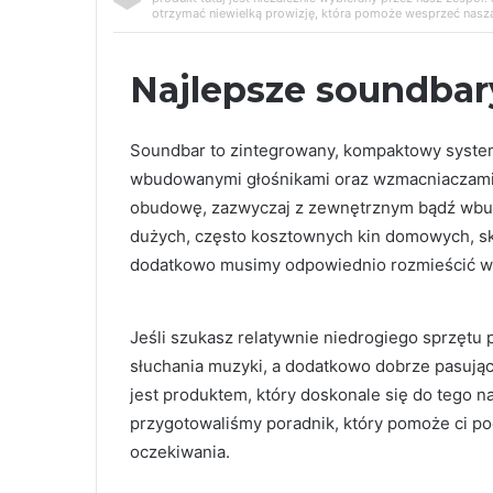
otrzymać niewielką prowizję, która pomoże wesprzeć naszą
Najlepsze soundbar
Soundbar to zintegrowany, kompaktowy system 
wbudowanymi głośnikami oraz wzmacniaczami
obudowę, zazwyczaj z zewnętrznym bądź wbu
dużych, często kosztownych kin domowych, skł
dodatkowo musimy odpowiednio rozmieścić w 
Jeśli szukasz relatywnie niedrogiego sprzętu
słuchania muzyki, a dodatkowo dobrze pasuj
jest produktem, który doskonale się do tego n
przygotowaliśmy poradnik, który pomoże ci po
oczekiwania.