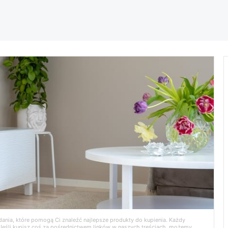
nia, które pomogą Ci znaleźć najlepsze produkty do kupienia. Każdy
ł. Jeśli kupisz coś za pośrednictwem linków w naszych treściach, możemy