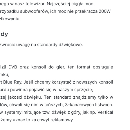
o w nasz telewizor. Najczęściej ciągła moc
przypadku subwooferów, ich moc nie przekracza 200W
ytkowaniu.
rdy
y zwrócić uwagę na standardy dźwiękowe.
wizji DVB oraz konsoli do gier, ten format obsługuje
ynku;
t Blue Ray. Jeśli chcemy korzystać z nowszych konsoli
dardu powinna pojawić się w naszym sprzęcie;
zej jakości dźwięku. Ten standard znajdziemy tylko w
ów, chwali się nim w tańszych, 3-kanałowych listwach.
w systemy imitujące tzw. dźwięk z góry, jak np. Vertical
ożemy uznać to za chwyt reklamowy.