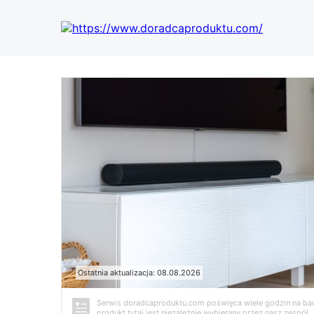
Ostatnia aktualizacja: 08.08.2026
Serwis doradcaproduktu.com poświęca wiele godzin na bada
produkt tutaj jest niezależnie wybierany przez nasz zespó