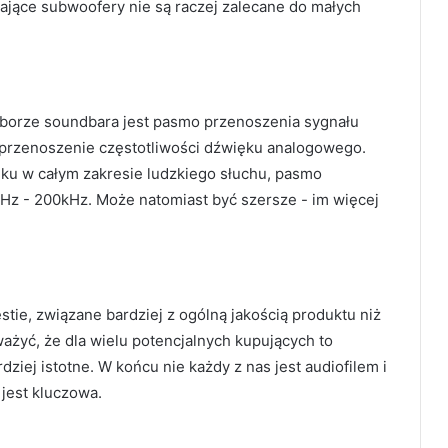
ające subwoofery nie są raczej zalecane do małych
orze soundbara jest pasmo przenoszenia sygnału
 przenoszenie częstotliwości dźwięku analogowego.
u w całym zakresie ludzkiego słuchu, pasmo
Hz - 200kHz. Może natomiast być szersze - im więcej
stie, związane bardziej z ogólną jakością produktu niż
ażyć, że dla wielu potencjalnych kupujących to
ziej istotne. W końcu nie każdy z nas jest audiofilem i
jest kluczowa.