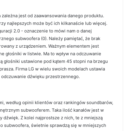
ja zależna jest od zaawansowania danego produktu.
zy najlepszych może być ich kilkanaście lub więcej.
uracji 2.0 - oznaczenie to mówi nam o danej
ętrznego subwoofera (0). Należy pamiętać, że brak
tegrowany z urządzeniem. Ważnym elementem jest
ne głośniki w listwie. Ma to wpływ na odczuwanie
ą głośniki ustawione pod kątem 45 stopni na brzegu
zprasza. Firma LG w wielu swoich modelach ustawia
ia odczuwanie dźwięku przestrzennego.
i, według opinii klientów oraz rankingów soundbarów,
ewnętrznym subwooferem. Taka ilość kanałów jest w
 dźwięk. Z kolei najprostsze z nich, te z mniejszą
go subwoofera, świetnie sprawdzą się w mniejszych